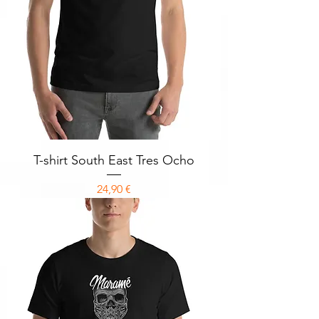
T-shirt South East Tres Ocho
Prix
24,90 €