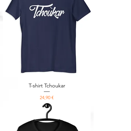
T-shirt Tchoukar
Prix
24,90 €