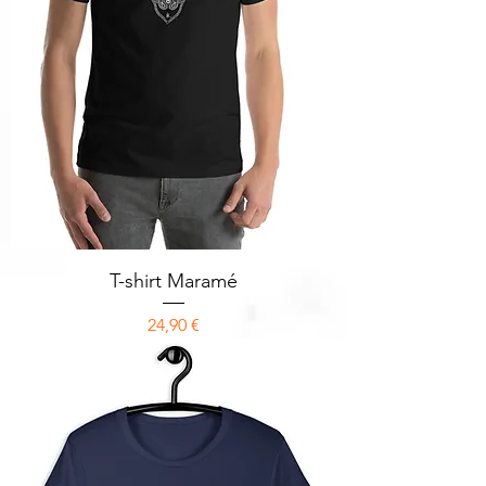
T-shirt Maramé
Prix
24,90 €