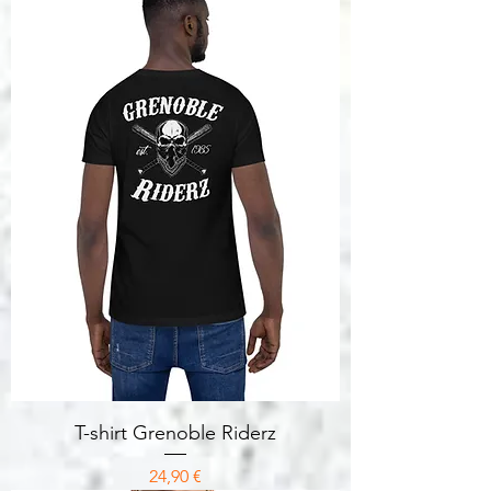
T-shirt Grenoble Riderz
Prix
24,90 €