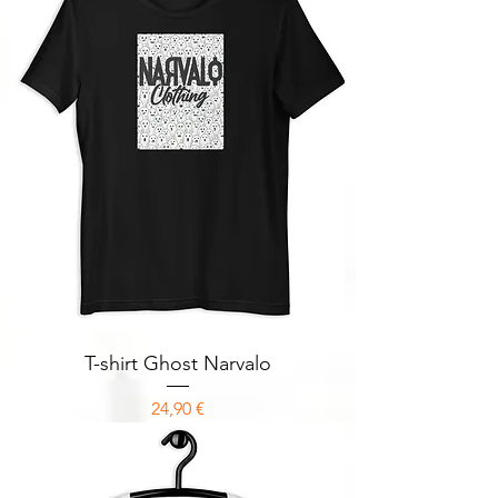
T-shirt Ghost Narvalo
Prix
24,90 €