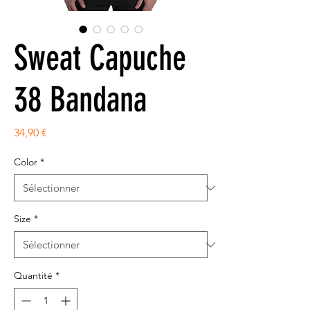
Sweat Capuche
38 Bandana
Prix
34,90 €
Color
*
Size
*
Quantité
*