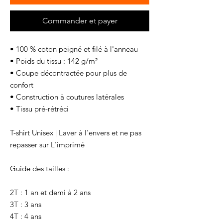
Commander et payer
• 100 % coton peigné et filé à l'anneau
• Poids du tissu : 142 g/m²
• Coupe décontractée pour plus de 
confort
• Construction à coutures latérales
• Tissu pré-rétréci
T-shirt Unisex | Laver à l'envers et ne pas 
repasser sur L'imprimé 
Guide des tailles : 
2T : 1 an et demi à 2 ans
3T : 3 ans 
4T : 4 ans